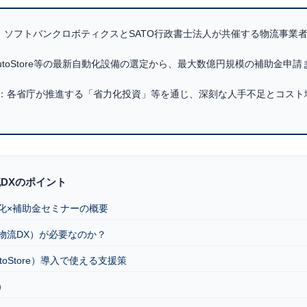
：
ソフトバンクロボティクスとSATO行政書士法人が共催する物流事業
utoStore等の最新自動化設備の選定から、最大数億円規模の補助金申
：
各省庁が推進する「省力化投資」等を通じ、深刻な人手不足とコスト
DXのポイント
自動化×補助金セミナーの概要
（物流DX）が必要なのか？
toStore）導入で使える支援策
）