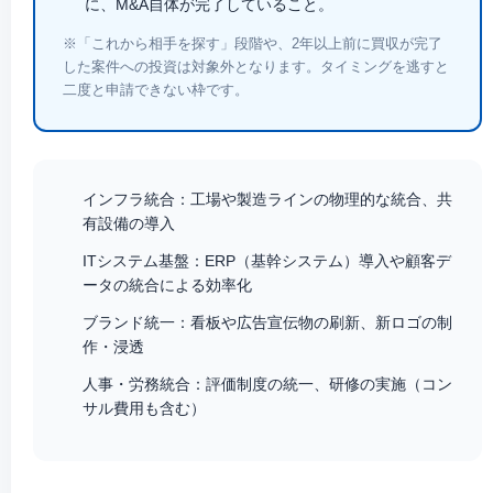
に、M&A自体が完了していること。
※「これから相手を探す」段階や、2年以上前に買収が完了
した案件への投資は対象外となります。タイミングを逃すと
二度と申請できない枠です。
インフラ統合：
工場や製造ラインの物理的な統合、共
有設備の導入
ITシステム基盤：
ERP（基幹システム）導入や顧客デ
ータの統合による効率化
ブランド統一：
看板や広告宣伝物の刷新、新ロゴの制
作・浸透
人事・労務統合：
評価制度の統一、研修の実施（コン
サル費用も含む）