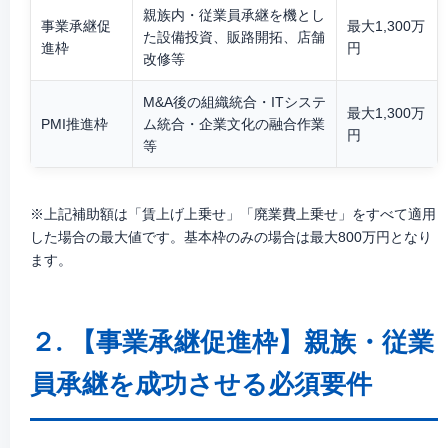
親族内・従業員承継を機とし
事業承継促
最大1,300万
た設備投資、販路開拓、店舗
進枠
円
改修等
M&A後の組織統合・ITシステ
最大1,300万
PMI推進枠
ム統合・企業文化の融合作業
円
等
※上記補助額は「賃上げ上乗せ」「廃業費上乗せ」をすべて適用
した場合の最大値です。基本枠のみの場合は最大800万円となり
ます。
２. 【事業承継促進枠】親族・従業
員承継を成功させる必須要件