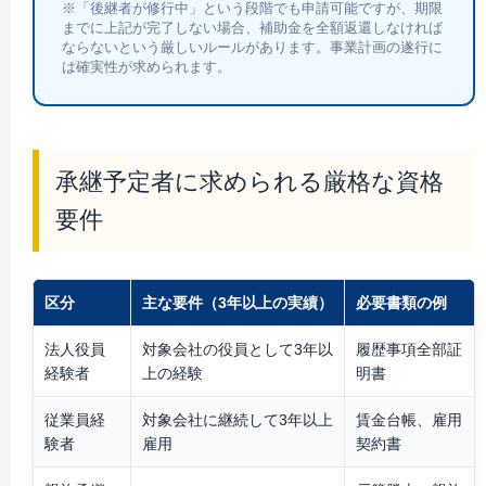
※「後継者が修行中」という段階でも申請可能ですが、期限
までに上記が完了しない場合、
補助金を全額返還しなければ
ならない
という厳しいルールがあります。事業計画の遂行に
は確実性が求められます。
承継予定者に求められる厳格な資格
要件
区分
主な要件（3年以上の実績）
必要書類の例
法人役員
対象会社の役員として3年以
履歴事項全部証
経験者
上の経験
明書
従業員経
対象会社に継続して3年以上
賃金台帳、雇用
験者
雇用
契約書