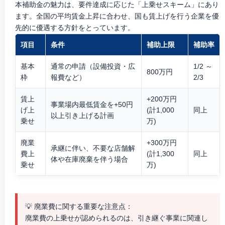
本補助金の魅力は、要件達成に応じた「上乗せスキーム」にあり
ます。全国の平均賃金上昇に合わせ、国も賃上げを行う企業を優
先的に優遇する方針をとっています。
項目
条件
補助上限
補助率
基本
通常の申請（設備投資・広
1/2 ～
800万円
枠
報費など）
2/3
賃上
+200万円
事業場内最低賃金を+50円
げ上
(計1,000
同上
以上引き上げる計画
乗せ
万)
廃業
+300万円
承継に伴い、不要な店舗解
費上
(計1,300
同上
体や在庫廃棄を伴う場合
乗せ
万)
💡 廃業費に関する重要な注意点：
廃業費の上乗せが認められるのは、
引き継ぐ事業に関連し