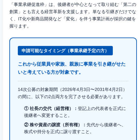
「事業承継促進枠」は、後継者が中心となって取り組む「第二の
創業」とも言える経営革新を支援します。単なる引継ぎだけでな
く、IT化や新商品開発など「変化」を伴う事業計画が採択の鍵を
握ります。
申請可能なタイミング（事業承継予定の方）
これから従業員や家族、親族に事業を引き継がせた
いと考えている方が対象です。
14次公募の対象期間（
2026年4月3日〜2031年4月2日
）
の間に、以下の
2点両方
を完了させる必要があります。
① 社長の交代（経営権）：
登記上の代表者を正式に
後継者へ変更すること。
② 株や資産の譲渡（所有権）：
先代から後継者へ、
株式や持分を正式に譲り渡すこと。