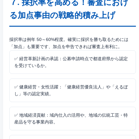
７. 採択率を高める！審査におけ
る加点事由の戦略的積み上げ
採択率は例年 50～60%程度。確実に採択を勝ち取るためには
「加点」も重要です、加点を申告できれば審査上有利に。
✅
経営革新計画の承認：
公募申請時点で都道府県から認定
を受けているか。
✅
健康経営・女性活躍：
「健康経営優良法人」や「えるぼ
し」等の認定実績。
✅
地域経済貢献：
域内仕入の活用や、地域の伝統工芸・特
産品を守る事業内容。