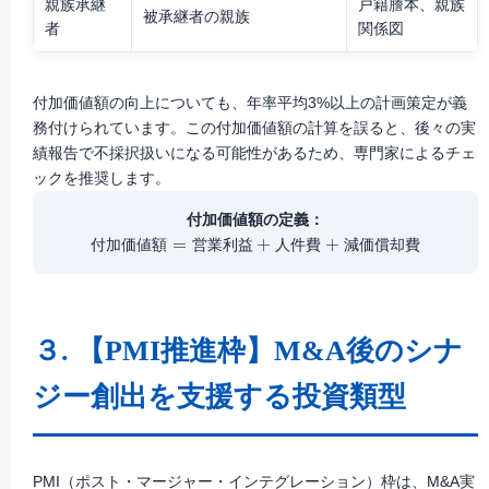
親族承継
戸籍謄本、親族
被承継者の親族
者
関係図
付加価値額の向上についても、年率平均3%以上の計画策定が義
務付けられています。この付加価値額の計算を誤ると、後々の実
績報告で不採択扱いになる可能性があるため、専門家によるチェ
ックを推奨します。
付加価値額の定義：
付
加
価
値
額
=
営
業
却
利
費
益
+
人
件
費
+
減
価
償
付
加
価
値
額
営
業
利
益
人
件
費
減
価
償
却
費
３. 【PMI推進枠】M&A後のシナ
ジー創出を支援する投資類型
PMI（ポスト・マージャー・インテグレーション）枠は、M&A実