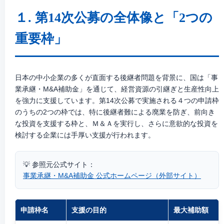
１. 第14次公募の全体像と「2つの
重要枠」
日本の中小企業の多くが直面する後継者問題を背景に、国は「
事
業承継・M&A補助金
」を通じて、経営資源の引継ぎと生産性向上
を強力に支援しています。第14次公募で実施される４つの申請枠
のうちの2つの枠では、特に後継者難による廃業を防ぎ、前向き
な投資を支援する枠と、Ｍ＆Ａを実行し、さらに意欲的な投資を
検討する企業には手厚い支援が行われます。
💡 参照元公式サイト：
事業承継・M&A補助金 公式ホームページ（外部サイト）
申請枠名
支援の目的
最大補助額